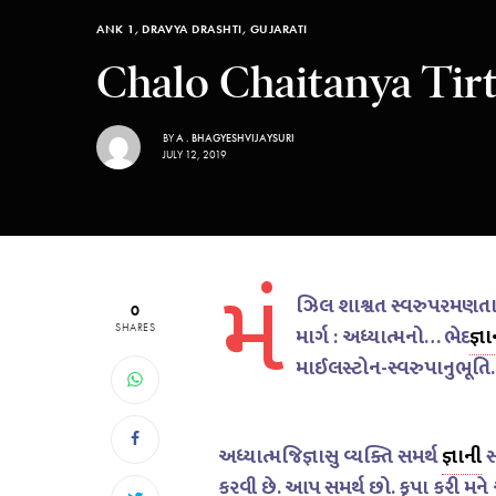
ANK 1
,
DRAVYA DRASHTI
,
GUJARATI
Chalo Chaitanya Tirt
BY
A . BHAGYESHVIJAYSURI
JULY 12, 2019
મં
ઝિલ શાશ્વત સ્વરુપરમણત
0
SHARES
માર્ગ : અધ્યાત્મનો… ભેદ
જ્ઞ
માઈલસ્ટોન-સ્વરુપાનુભૂત
અધ્યાત્મજિજ્ઞાસુ વ્યક્તિ સમર્થ
જ્ઞાન
ી
કરવી છે. આપ સમર્થ છો. કૃપા કરી મને