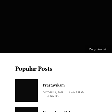
Multy Graphics
Popular Posts
Prastavikam
OCTOBER 3, 2019
5 MINS READ
0 SHARES