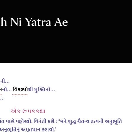
h Ni Yatra Ae
ાની…
ાન
નો…
વિકલ્પ
ોથી મુક્તિનો…
િ…
એક રૂપકકથા
 સંત પાસે પહોંચ્યો. વિનંતી કરી : “મને શુદ્ધ ચૈતન્ય તત્વની અનુભૂતિ
 અનુભૂતિનું અમૃતપાન કરાવો.’