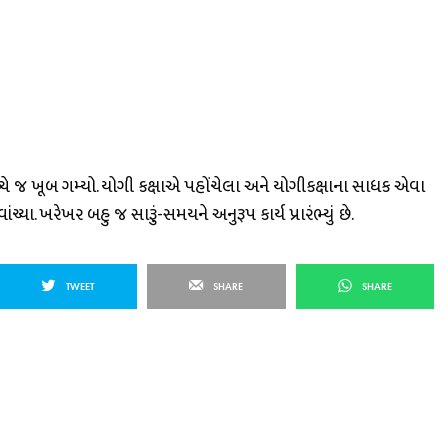
ચ્ચે જ ખૂબ ગમ્યો. યોગી કક્ષાએ પહોંચેલા અને યોગીકક્ષાના સાધક એવા
યા. ખરેખર બહુ જ સારૂું-સમયને અનુરૂપ કાર્ય પ્રારંભ્યું છે.
TWEET
SHARE
SHARE