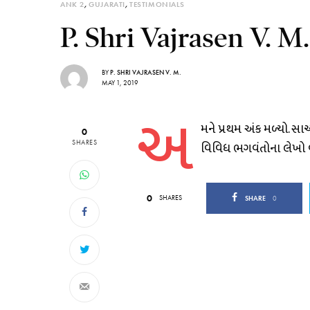
ANK 2
,
GUJARATI
,
TESTIMONIALS
P. Shri Vajrasen V. M.
BY
P. SHRI VAJRASEN V. M.
MAY 1, 2019
અ
મને પ્રથમ અંક મળ્યો. સા
0
SHARES
વિવિધ ભગવંતોના લેખો વાંચ્
0
SHARES
SHARE
0