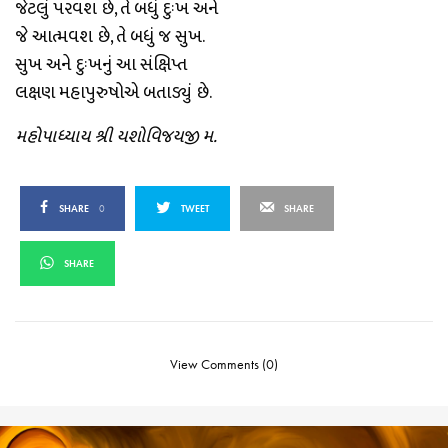
જેટલું પરવશ છે, તે બધું દુઃખ અને
જે આત્મવશ છે, તે બધું જ સુખ.
સુખ અને દુઃખનું આ સંક્ષિપ્ત
લક્ષણ મહાપુરુષોએ બતાડ્યું છે.
મહોપાધ્યાય શ્રી યશોવિજયજી મ.
SHARE
0
TWEET
SHARE
SHARE
View Comments (0)