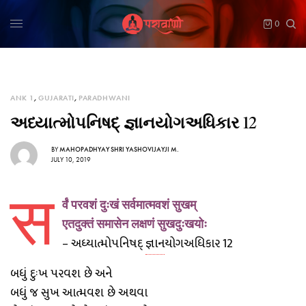
0
ANK 1
,
GUJARATI
,
PARADHWANI
અધ્યાત્મોપનિષદ્ જ્ઞાનયોગઅધિકાર 12
BY
MAHOPADHYAY SHRI YASHOVIJAYJI M.
JULY 10, 2019
स
र्वं परवशं दुःखं सर्वमात्मवशं सुखम्
एतदुक्तं समासेन लक्षणं सुखदुःखयोः
– અધ્યાત્મોપનિષદ્
જ્ઞાન
યોગઅધિકાર 12
બધું દુઃખ પરવશ છે અને
બધું જ સુખ આત્મવશ છે અથવા