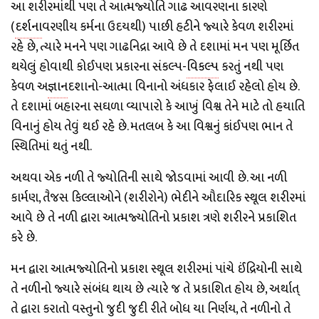
આ શરીરમાંથી પણ તે આત્મજ્યોતિ ગાઢ આવરણના કારણે
(
દર્શન
ાવરણીય કર્મના ઉદયથી) પાછી હટીને જ્યારે કેવળ શરીરમાં
રહે છે, ત્યારે મનને પણ ગાઢનિદ્રા આવે છે તે દશામાં મન પણ મૂર્છિત
થયેલું હોવાથી કોઈપણ પ્રકારના સંકલ્પ-
વિકલ્પ
કરતું નથી પણ
કેવળ અ
જ્ઞાન
દશાનો-આત્મા વિનાનો અંધકાર ફેલાઈ રહેલો હોય છે.
તે દશામાં બહારના સઘળા વ્યાપારો કે આખું વિશ્વ તેને માટે તો હયાતિ
વિનાનું હોય તેવું થઈ રહે છે. મતલબ કે આ વિશ્વનું કાંઈપણ ભાન તે
સ્થિતિમાં થતું નથી.
અથવા એક નળી તે જ્યોતિની સાથે જોડવામાં આવી છે. આ નળી
કાર્મણ, તૈજસ કિલ્લાઓને (શરીરોને) ભેદીને આૈદારિક સ્થૂલ શરીરમાં
આવે છે તે નળી દ્વારા આત્મજ્યોતિનો પ્રકાશ ત્રણે શરીરને પ્રકાશિત
કરે છે.
મન દ્વારા આત્મજ્યોતિનો પ્રકાશ સ્થૂલ શરીરમાં પાંચે ઈંદ્રિયોની સાથે
તે નળીનો જ્યારે સંબંધ થાય છે ત્યારે જ તે પ્રકાશિત હોય છે, અર્થાત્
તે દ્વારા કરાતો વસ્તુનો જુદી જુદી રીતે બોધ યા નિર્ણય, તે નળીનો તે