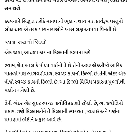
કરવી પડે છે, તેને સમજવા ખાતર
ઉપયોગ
કરવાથી તે વસ્તુ સારી રીતે
સમજાશે.
કલ્પનાને સિદ્ધાંત તરીકે માનવાની ભૂલ ન થાય પણ કાર્યરૂપ વસ્તુનો
બોધ થાય એ તરફ વાંચનારાઓને ખાસ લક્ષ આપવા વિનંતી છે.
જાડા કાચનો કિલ્લો
એક જાડા, આંધળા કાચના કિલ્લાની કલ્પના કરો.
શ્યામ, શ્વેત, લાલ કે પીળા વર્ણનો તે છે. તેની અંદર એકબીજો બારિક
પાતળો પણ લાલવર્ણવાળા સ્વચ્છ કાચનો કિલ્લો છે, તેની અંદર એક
ત્રીજો સ્વચ્છ કાચનો કિલ્લો છે, આ કિલ્લો વિવિધ પ્રકારના પુદ્ગલોથી
મલીન થયેલો છે.
તેની અંદર એક સુંદર સ્વચ્છ જ્યોતિપ્રકાશી રહેલી છે, આ જ્યોતિનો
પ્રકાશ ત્રણે કિલ્લાઓને તે કિલ્લાની સ્વચ્છતા, જાડાઈ અને વર્ણના
પ્રમાણમાં ભેદીને બહાર આવે છે.