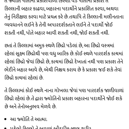
તે જ્યોતિ પોતાના પ્રકાશવાળા કિરણો વડે પોતાનો પ્રકાશ તે
કિલ્લાની બહાર કાઢવા, બહારના પદાર્થોને પ્રકાશિત કરવા, અથવા
તેનું નિરીક્ષણ કરવા માટે પ્રયત્ન કરે છે. તથાપિ તે કિલ્લાની મલીનતાના
વ્યવધાનને લઈને કે તેની અપારદર્શકતાને લઈને તે પદાર્થો જોઈ
શકતી નથી, પોતે બહાર આવી શકતી નથી, જોઈ શકતી નથી.
છતાં તે કિલ્લામાં અમુક સ્થળે છિદ્રો પડેલાં છે, આ છિદ્રો વસ્ત્રમાં
રહેલાં સૂક્ષ્મ છિદ્રોથી પણ વધુ બારિક છે. કોઈ સ્થળે પારદર્શક કાચમાં
રહેલાં છિદ્રો જેવાં છિદ્રો છે, કાચમાં છિદ્રો દેખાતાં નથી પણ પ્રકાશ તેને
ભેદીને બહાર આવે છે, એથી નિશ્ચય કરાય છે કે પ્રકાશ જઈ શકે તેવાં
છિદ્રો કાચમાં રહેલાં છે.
તે કિલ્લામાં કોઈ સ્થળે નાના ગોખલા જેવાં પણ પારદર્શક જાળીવાળાં
છિદ્રો રહેલાં છે. તે દ્વારા જ્યોતિનો પ્રકાશ બહારના પદાર્થોને જોઈ શકે
છે અને તેનોઅનુભવ મેળવે છે.
આ જ્યોતિ તે આત્મા.
પહેલો કિલ્લો તે આપણું આૈદારિક સ્થૂલ શરીર.