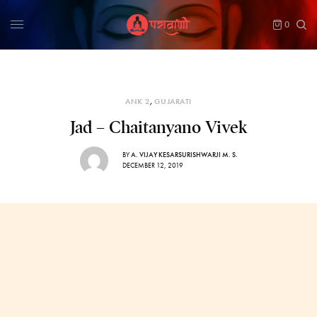
0
ANK 2
,
GUJARATI
Jad – Chaitanyano Vivek
BY
A. VIJAY KESARSURISHWARJI M. S.
DECEMBER 12, 2019