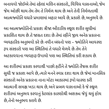
બનાવવો જોઈએ તેમાં રહેલાં મલિન સંસ્કારો,, વિવિધ વાસનાઓ, જેમ
જેમ ઓછી થાય તેમ તેમ તે નિર્મળ થાય છે. અને તેની નિર્મળતાથી
આત્મજ્યોતિ વધારે પ્રમાણમાં બહાર આવે છે, પ્રકાશે છે, અનુભવે છે.
આ આત્મજ્યોતિનો પ્રકાશ ત્રીજા આૈદારિક સ્થૂલ શરીર સુધીમાં
પ્રકાશિત થાય છે. તે જાગ્રત દશા છે. તેમાં રહીને જીવ અનેક પ્રકારના
વ્યવહારિક અનુભવો કરે છે. નવીન બંધનો પણ – જ્યોતિને આવરણ
રૂપ સંસ્કારો પણ આ સ્થિતિમાં તે વધારે મેળવે છે. તેમ તેને
અટકાવવાના વ્યવહારૂ ઉપાયો પણ આ સ્થિતિમાં કરી શકાય છે.
આ શરીરમાં પ્રકાશ કરવાથી પાછો હટીને તે જ્યોતિ તૈજસ શરીર
સુધી જ પ્રકાશ આપે છે, ત્યારે મનને સ્વપ્ન દશા થાય છે. જેમાં માનસિક
સંસ્કારો અનેક પ્રકારના નાના મોટા આકારમાં રૂપો ધારણ કરી
આત્માની સમક્ષ ખડા થાય છે, અને પ્રબળ વાસનાઓ કે જે સ્થૂળ
શરીરમાં અનુભવ કરવાનું કેટલાંક કારણોથી અશક્ય જેવું થયું હોય
છે, તેનો અનુભવ કરાવે છે.