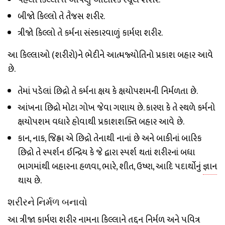
બીજો કિલ્લો તે તૈજસ શરીર.
ત્રીજો કિલ્લો તે કર્મના સંસ્કારવાળું કાર્મણ શરીર.
આ કિલ્લાઓ (શરીરો)ને ભેદીને આત્મજ્યોતિનો પ્રકાશ બહાર આવે
છે.
તેમાં પડેલાં છિદ્રો તે કર્મના ક્ષય કે ક્ષયોપશમની નિર્મળતા છે.
આંખના છિદ્રો મોટા ગોખ જેવા ગણાય છે. કારણ કે તે સ્થળે કર્મનો
ક્ષયોપશમ વધારે હોવાથી પ્રકાશશક્તિ બહાર આવે છે.
કાન, નાક, જિહ્વા એ છિદ્રો તેનાથી નાનાં છે અને બાકીનાં બારિક
છિદ્રો તે સ્પર્શન ઈન્દ્રિય કે જે દ્વારા સ્પર્શ થતાં શરીરનાં બધા
ભાગમાંથી બહારના હળવા, ભારે, શીત, ઉષ્ણ, આદિ પદાર્થોનું
જ્ઞાન
થાય છે.
શરીરને નિર્મળ બનાવો
આ ત્રીજા કાર્મણ શરીર નામના કિલ્લાને તદ્દન નિર્મળ અને પવિત્ર