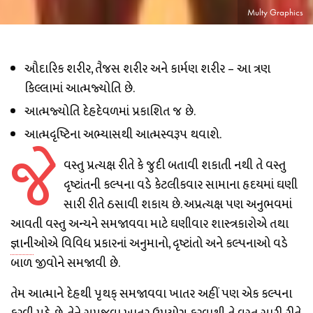
Multy Graphics
આૈદારિક શરીર, તૈજસ શરીર અને કાર્મણ શરીર – આ ત્રણ
કિલ્લામાં આત્મજ્યોતિ છે.
આત્મજ્યોતિ દેહદેવળમાં પ્રકાશિત જ છે.
આત્મદૃષ્ટિના અભ્યાસથી આત્મસ્વરૂપ થવાશે.
જે
વસ્તુ પ્રત્યક્ષ રીતે કે જુદી બતાવી શકાતી નથી તે વસ્તુ
દૃષ્ટાંતની કલ્પના વડે કેટલીકવાર સામાના હૃદયમાં ઘણી
સારી રીતે ઠસાવી શકાય છે. અપ્રત્યક્ષ પણ અનુભવમાં
આવતી વસ્તુ અન્યને સમજાવવા માટે ઘણીવાર શાસ્ત્રકારોએ તથા
જ્ઞાન
ીઓએ વિવિધ પ્રકારનાં અનુમાનો, દૃષ્ટાંતો અને કલ્પનાઓ વડે
બાળ જીવોને સમજાવી છે.
તેમ આત્માને દેહથી પૃથક્ સમજાવવા ખાતર અહીં પણ એક કલ્પના