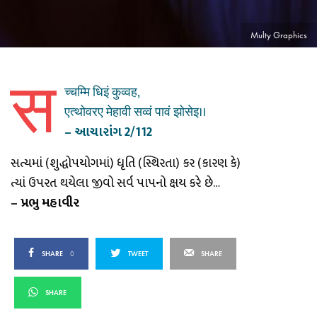
Multy Graphics
स
च्चम्मि धिइं कुव्वह,
एत्थोवरए मेहावी सव्वं पावं झोसेइ।।
– આચારાંગ 2/112
સત્યમાં (શુદ્ધોપયોગમાં) ધૃતિ (સ્થિરતા) કર (કારણ કે)
ત્યાં ઉપરત થયેલા જીવો સર્વ પાપનો ક્ષય કરે છે…
– પ્રભુ મહાવીર
SHARE
0
TWEET
SHARE
SHARE