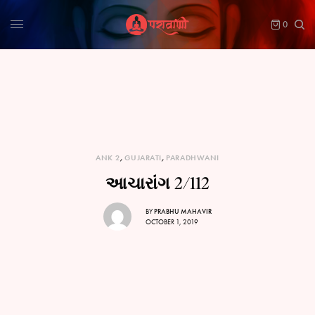
0
ANK 2
,
GUJARATI
,
PARADHWANI
આચારાંગ 2/112
BY
PRABHU MAHAVIR
OCTOBER 1, 2019