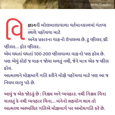
Multy Graphics
વિ
જ્ઞાન
ની બોલબાલાવાળા વર્તમાનકાળમાં ગંતવ્ય
સ્થળે પહોંચવા માટે
અનેક પ્રકારના વાહનો ઉપલબ્ધ છે. ટુ વ્હીલર, થ્રી
વ્હીલર… ફોર વ્હીલર..
એમ વધતાં વધતાં 100-200 વ્હીલવાળા વાહનો પણ હોય છે.
પણ એવું કોઈ જ વાહન જોવા મળતું નથી, જેને માત્ર એક જ વ્હીલ
હોય.
આત્મરથને મોક્ષમાર્ગે ગતિ કરીને મોક્ષે પહોંચવા માટે પણ આ જ
નિયમ લાગુ પડે છે.
આવું જ એક જોડકું છે : નિશ્ચય અને વ્યવહાર. નથી નિશ્ચય વિના
ચાલતું કે નથી વ્યવહાર વિના… બંનેનો સહયોગ થાય તો
આત્મરથ અસ્ખલિત ગતિએ મોક્ષમાર્ગ પર અમોઘગતિ કરે છે.