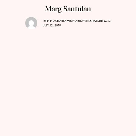
Marg Santulan
BY
P. P. ACHARYA VIJAY ABHAYSHEKHARSURI M. S.
JULY 12, 2019