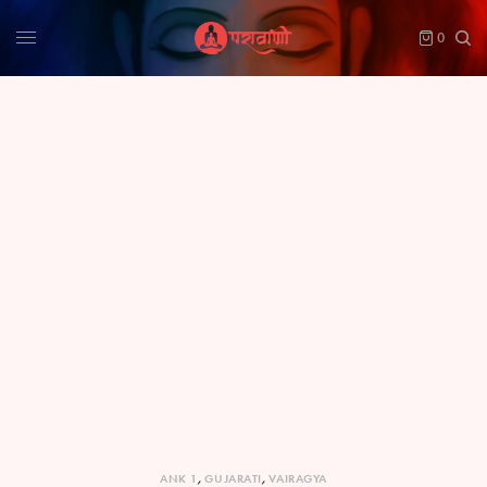
0
ANK 1
,
GUJARATI
,
VAIRAGYA