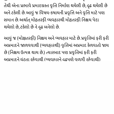
તેથી એના પ્રભાવે પ્રમાદગ્રસ્ત વૃત્તિ નિર્માણ થયેલી છે, દૃઢ થયેલી છે
અને ટકેલી છે. આવું જ વિષય-કષાયની પ્રવૃત્તિ અને વૃત્તિ માટે પણ
સમાન છે. અર્થાત્ મોહતરફી વ્યવહારથી મોહતરફી નિશ્ચય પેદા
થયેલો છે, ટકેલો છે ને દૃઢ બનેલો છે.
આવું જ (મોક્ષતરફી) નિશ્ચય અને વ્યવહાર માટે છે. પ્રવૃત્તિમાં ફરી ફરી
અપ્રમાદને જાળવવાથી (વ્યવહારથી) વૃત્તિમાં અપ્રમાદ કેળવાતો જાય
છે (નિશ્ચય ઉત્પન્ન થાય છે.) ત્યારબાદ પણ પ્રવૃત્તિમાં ફરી ફરી
અપ્રમાદને ઘુંટતા રહેવાથી (વ્યવહારને દૃઢપણે વળગી રહેવાથી)
વૃત્તિમાં અપ્રમાદ સ્થિર થાય છે અને પછી દૃઢ થતો જાય છે (નિશ્ચય
સ્થિર થાય છે અને દૃઢ બને છે).
આમ નિશ્ચયને પેદા થવા માટે, ટકવા માટે ને ઉત્તરોત્તર વધવા માટે
વ્યવહારની જરૂર છે. વ્યવહારની પણ સ્થિરતા અને દૃઢતા માટે નિશ્ચય
અપેક્ષિત છે. વૃત્તિમાં જો પ્રમાદ જ પડ્યો હોય તો પ્રવૃત્તિમાં અપ્રમાદને
જાળવવો, સતત જાળવવો, થાક્યા વિના જાળવવો એ પ્રાયઃ અશક્ય
જ છે.