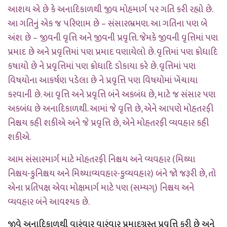
આશય એ છે કે અનાદિકાળથી જીવ મોહમાર્ગ પર ગતિ કરી રહ્યો છે.
આ ગતિનું એક જ પરિણામ છે – સંસારભ્રમણ. આ ગતિના પણ બે
અંશ છે – જીવની વૃત્તિ અને જીવની પ્રવૃત્તિ. જેમકે જીવની વૃત્તિમાં પણ
પ્રમાદ છે અને પ્રવૃત્તિમાં પણ પ્રમાદ વણાયેલો છે. વૃત્તિમાં પણ ક્રોધાદિ
કષાયો છે ને પ્રવૃત્તિમાં પણ ક્રોધાદિ ડોકાયા કરે છે. વૃત્તિમાં પણ
વિષયોના આકર્ષણ પડેલા છે ને પ્રવૃત્તિ પણ વિષયોમાં ખેંચાયા
કરવાની છે. આ વૃત્તિ અને પ્રવૃત્તિ બંને અકબંધ છે, માટે જ સંસાર પણ
અકબંધ છે અનાદિકાળથી. આમાં જે વૃત્તિ છે, એને આપણે મોહતરફી
નિશ્ચય કહી શકીએ અને જે પ્રવૃત્તિ છે, એને મોહતરફી વ્યવહાર કહી
શકીએ.
આમ સંસારમાર્ગ માટે મોહતરફી નિશ્ચય અને વ્યવહાર (મિથ્યા
નિશ્ચય-કુનિશ્ચય અને મિથ્યાવ્યવહાર-કુવ્યવહાર) બંને જો જરૂરી છે, તો
એના પ્રતિપક્ષ એવા મોક્ષમાર્ગ માટે પણ (સમ્યગ્) નિશ્ચય અને
વ્યવહાર બંને આવશ્યક છે.
જીવે અનાદિકાળથી વારંવાર વારંવાર પ્રમાદગ્રસ્ત પ્રવૃત્તિ કરી છે અને